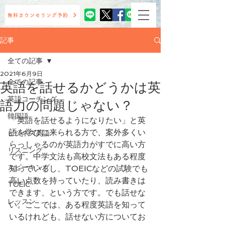
無料カウンセリング予約
記事
全ての記事
2021年6月9日
全ての記事
英語を話せるかどうかは英
英語コーチング
語力の問題じゃない？
韓国語
「英語を話せるようになりたい」と英
語を学びに来られる方で、案外多くい
ビジネス英語
らっしゃるのが英語力がすでに高い方
リスニング
です。中学文法も高校文法もある程度
スピーキング
知っているし、TOEICなどの試験でも
高い点数を持っていたり、読み書きは
TOEIC
できます、という方です。でも話せな
レッスン
い。ここでは、ある程度英語を知って
いるけれども、話せない方についてお