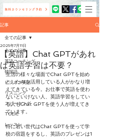
無料カウンセリング予約
記事
全ての記事
2025年7月11日
全ての記事
【英語】Chat GPTがあれ
英語コーチング
ば英語学習は不要？
韓国語
生活の様々な場面でChat GPTを始め
としたAIを活用している人がかなり増
ビジネス英語
えてきている今。お仕事で英語を使わ
リスニング
ないといけない人、英語学習をしてい
スピーキング
る人もChat GPTを使う人が増えてき
ています。
TOEIC
レッスン
特に若い世代はChat GPTを使って学
校の宿題をするし、英語のプレゼンは1